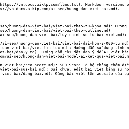
https://vn.docs.aiktp.com/llms.txt). Markdown versions o
s://vn.docs.aiktp.com/ai-seo/huong-dan-viet-bai.md).

seo/huong-dan-viet-bai/viet-bai-theo-tu-khoa.md): Hướng 
seo/huong-dan-viet-bai/viet-bai-theo-outline.md)

ai-seo/huong-dan-viet-bai/tuy-chinh-so-tu-bai-viet.md): 
/ai-seo/huong-dan-viet-bai/viet-bai-dai-hon-2-000-tu.md)
-dan-viet-bai/viet-tin-tuc.md): Hướng dẫn sử dụng tính n
et-bai/dan-y.md): Hướng dẫn cài đặt dàn ý để AI viết bài
om/ai-seo/huong-dan-viet-bai/model-ai-ket-qua-viet-bai.m
n-viet-bai/seo-score.md): SEO Score là hệ thống chấm điể
viet-bai/sua-bai.md): Sửa chữa, edit bài viết bằng sự hỗ