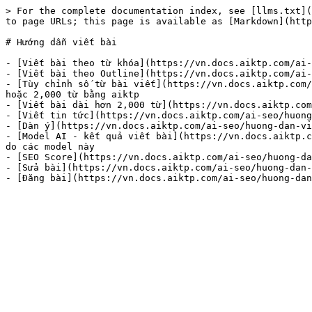
> For the complete documentation index, see [llms.txt](
to page URLs; this page is available as [Markdown](http
# Hướng dẫn viết bài

- [Viết bài theo từ khóa](https://vn.docs.aiktp.com/ai-
- [Viết bài theo Outline](https://vn.docs.aiktp.com/ai-
- [Tùy chỉnh số từ bài viết](https://vn.docs.aiktp.com/
hoặc 2,000 từ bằng aiktp

- [Viết bài dài hơn 2,000 từ](https://vn.docs.aiktp.com
- [Viết tin tức](https://vn.docs.aiktp.com/ai-seo/huong
- [Dàn ý](https://vn.docs.aiktp.com/ai-seo/huong-dan-vi
- [Model AI - kết quả viết bài](https://vn.docs.aiktp.c
do các model này

- [SEO Score](https://vn.docs.aiktp.com/ai-seo/huong-da
- [Sửa bài](https://vn.docs.aiktp.com/ai-seo/huong-dan-