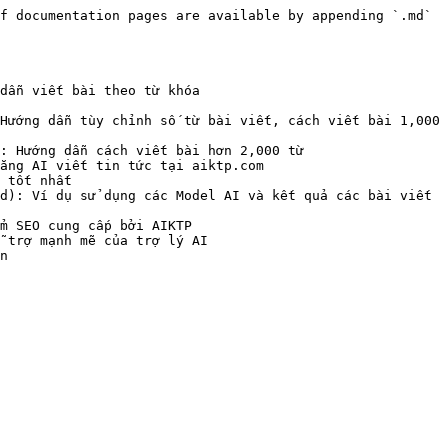
f documentation pages are available by appending `.md` 
dẫn viết bài theo từ khóa

Hướng dẫn tùy chỉnh số từ bài viết, cách viết bài 1,000 
: Hướng dẫn cách viết bài hơn 2,000 từ

ăng AI viết tin tức tại aiktp.com

 tốt nhất

d): Ví dụ sử dụng các Model AI và kết quả các bài viết 
m SEO cung cấp bởi AIKTP

 trợ mạnh mẽ của trợ lý AI
