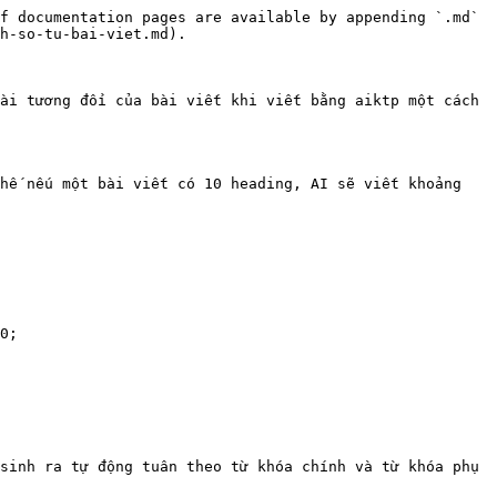
f documentation pages are available by appending `.md` 
h-so-tu-bai-viet.md).

ài tương đối của bài viết khi viết bằng aiktp một cách 
hế nếu một bài viết có 10 heading, AI sẽ viết khoảng 
0;

sinh ra tự động tuân theo từ khóa chính và từ khóa phụ 