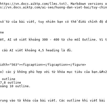
https://vn.docs.aiktp.com/llms.txt). Markdown versions o
s://vn.docs.aiktp.com/ai-seo/huong-dan-viet-bai/tuy-chin
số từ của bài viết, tuy nhiên bạn có thể điều chỉnh độ d
ne

ết, AI sẽ viết khoảng 300 - 400 từ cho mỗi Outline. Vì t
 cầu AI viết khoảng 4,5 heading là đủ.

idth="563"><figcaption></figcaption></figure>

o) các ý không phù hợp với từ khóa mục tiêu của bạn.&#x2
 outline

7,8 outline

oảng 10 outline.

rung vào từ khóa của bài viết. Các outline khi viết bài 