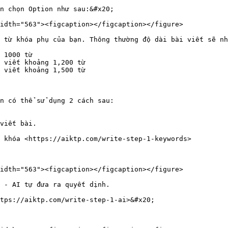
n chọn Option như sau:&#x20;

idth="563"><figcaption></figcaption></figure>

 từ khóa phụ của bạn. Thông thường độ dài bài viết sẽ nh
 1000 từ

 viết khoảng 1,200 từ

 viết khoảng 1,500 từ

n có thể sử dụng 2 cách sau:

viết bài.

 khóa <https://aiktp.com/write-step-1-keywords>

idth="563"><figcaption></figcaption></figure>

 - AI tự đưa ra quyết dịnh.

tps://aiktp.com/write-step-1-ai>&#x20;
