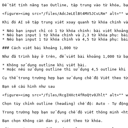
Để tắt tính năng tạo Outline, tập trung vào từ khóa, bạ
<figure><img src="/files/AdcJeLElBt4MV5JCvLRm" alt="" w
Khi đó AI sẽ tập trung viết xoay quanh từ khóa chính và
* Nếu bạn input chỉ có 1 từ khóa chính: bài viết khoảng
* Nếu bạn input 1 từ khóa chính và 2,3 từ khóa phụ: bài
* Nếu bạn input 1 từ khóa chính và 4,5 từ khóa phụ: bài
### Cách viết bài khoảng 1,000 từ

Như đã trình bày ở trên, để viết bài khoảng 1,000 từ bạ
* Không sử dụng outline khi viết bài.

* Hoặc nếu sử dụng outline thì sử dụng 4,5 outline khi 
Cụ thể trong trường hợp bạn sử dụng chế độ Viết theo từ
Bạn sẽ cấu hình như sau

<figure><img src="/files/RcgIHXct4fRoQtv0Jhlt" alt="" w
Chọn tùy chỉnh outline (heading) chế độ: Auto - Tự động
Trong trường hợp bạn sử đụng chế độ viết thông minh <ht
Bạn chọn Không cần dàn ý, viết theo từ khóa.
