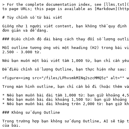
> For the complete documentation index, see [llms.txt](
to page URLs; this page is available as [Markdown](http
# Tùy chỉnh số từ bài viết

Giống như 1 người viết content, bạn không thể quy định 
đơn giản và dễ dàng.

### Điều chỉnh độ dài bàng cách thay đổi số lượng outli
Mỗi outline tương ứng với một heading (H2) trong bài vi
2.500 - 3.000 từ.

Nếu bạn muốn một bài viết tầm 1,000 từ, bạn chỉ cần yêu
Để điều chỉnh số lượng Outline, bạn thực hiện như sau:

<figure><img src="/files/LPhvsmkMINq2szcMMQ5z" alt="" w
Trong màn hình outline, bạn chỉ cần bỏ đi (hoặc thêm và
* Nếu bạn muốn bài dài tầm 1,000 từ: bạn giữ khoảng 4,5
* Nếu bạn muốn bài dài khoảng 1,500 từ: bạn giữ khoảng 
* Nếu bạn muốn bài dài khoảng trên 2,000 từ: bạn giữ kh
### Không sử dụng Outline

Trong trường hợp bạn không sử dụng Outline, AI sẽ tập t
của bài.
